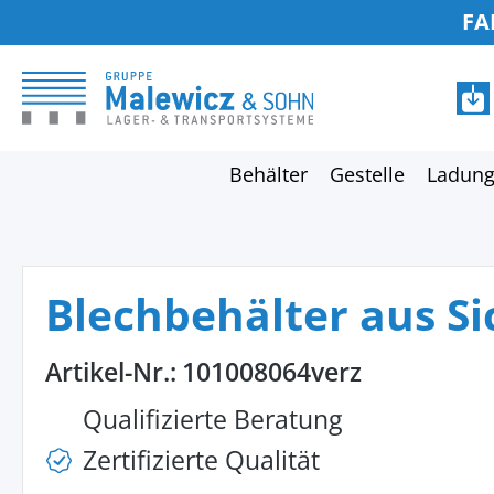
FA
springen
Zur Hauptnavigation springen
Behälter
Gestelle
Ladung
Blechbehälter aus S
Artikel-Nr.:
101008064verz
Qualifizierte Beratung
Zertifizierte Qualität