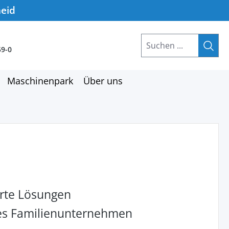
heid
59-0
Maschinenpark
Über uns
rte Lösungen
hes Familienunternehmen