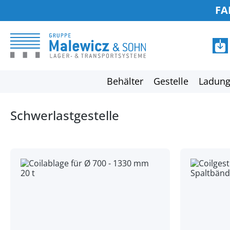
FA
springen
Zur Hauptnavigation springen
Behälter
Gestelle
Ladung
Schwerlastgestelle