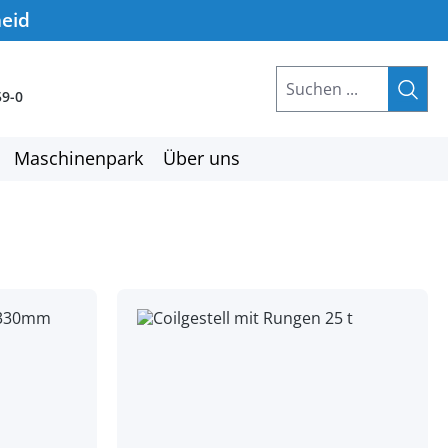
heid
59-0
Maschinenpark
Über uns