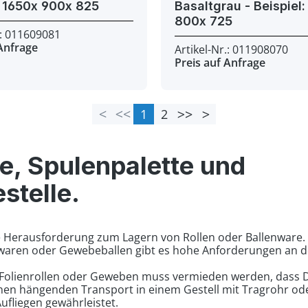
Beispiel: 1650x 900x 825
Basaltgrau - Beispiel: 1940x
800x 725
.: 011609081
 Anfrage
Artikel-Nr.: 011908070
Preis auf Anfrage
1
2
Seite
Seite
le, Spulenpalette und
estelle.
e Herausforderung zum Lagern von Rollen oder Ballenware.
nwaren oder Gewebeballen gibt es hohe Anforderungen an 
Folienrollen oder Geweben muss vermieden werden, dass D
inen hängenden Transport in einem Gestell mit Tragrohr o
ufliegen gewährleistet.