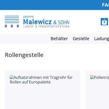
FA
springen
Zur Hauptnavigation springen
Behälter
Gestelle
Ladung
Rollengestelle