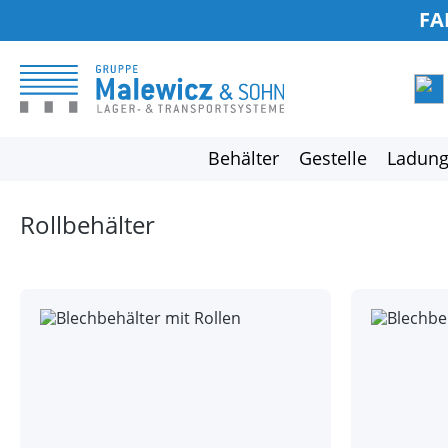
FA
springen
Zur Hauptnavigation springen
Behälter
Gestelle
Ladung
Rollbehälter