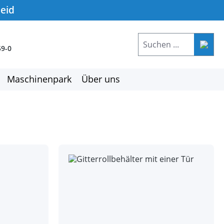
heid
59-0
Maschinenpark
Über uns