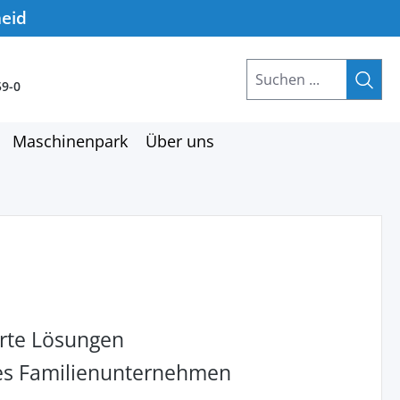
heid
59-0
Maschinenpark
Über uns
rte Lösungen
hes Familienunternehmen