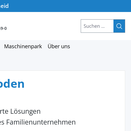
heid
59-0
Maschinenpark
Über uns
boden
rte Lösungen
hes Familienunternehmen