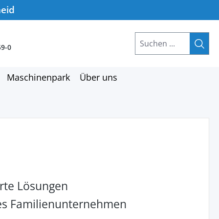
heid
59-0
Maschinenpark
Über uns
rte Lösungen
hes Familienunternehmen