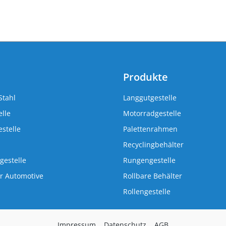
Produkte
Stahl
Langgutgestelle
lle
Motorradgestelle
stelle
Palettenrahmen
Recyclingbehälter
gestelle
Rungengestelle
r Automotive
Rollbare Behälter
Rollengestelle
Impressum
Datenschutz
AGB