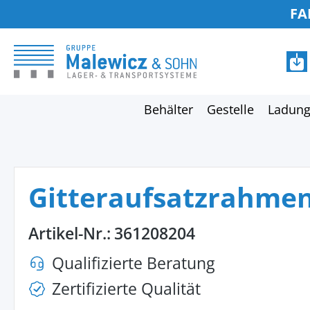
FA
springen
Zur Hauptnavigation springen
Behälter
Gestelle
Ladung
Gitteraufsatzrahmen
Artikel-Nr.:
361208204
Qualifizierte Beratung
Zertifizierte Qualität