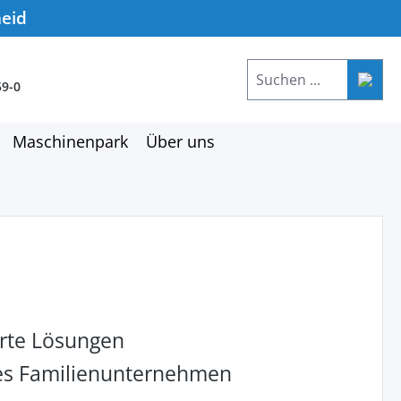
heid
59-0
Maschinenpark
Über uns
rte Lösungen
hes Familienunternehmen