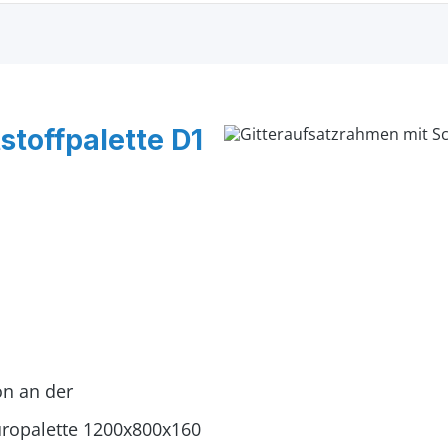
stoffpalette D1
on an der
uropalette 1200x800x160