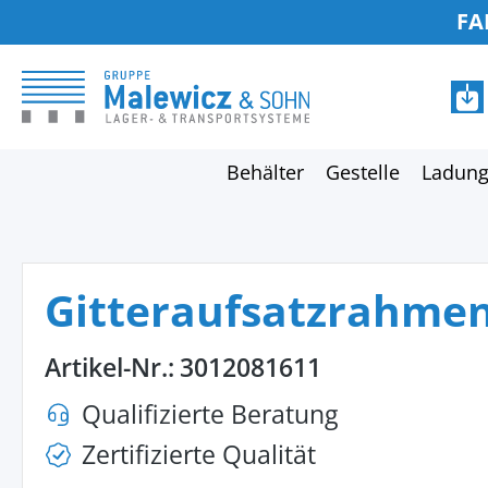
FA
springen
Zur Hauptnavigation springen
Behälter
Gestelle
Ladung
Gitteraufsatzrahme
Artikel-Nr.:
3012081611
Qualifizierte Beratung
Zertifizierte Qualität