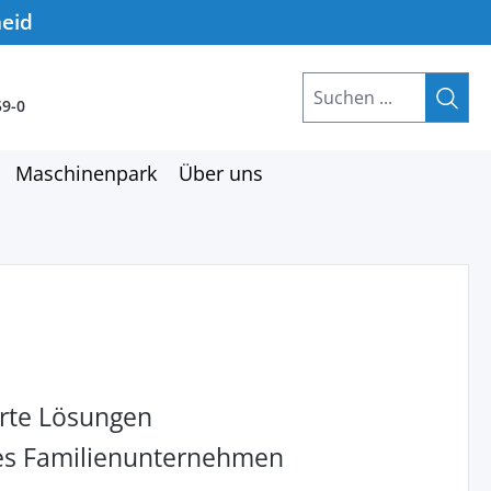
heid
59-0
Maschinenpark
Über uns
rte Lösungen
hes Familienunternehmen