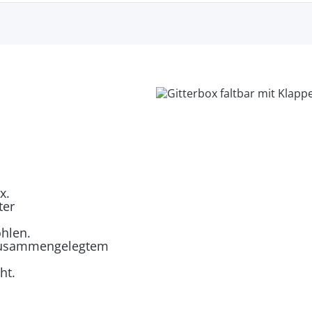
x.
ter
ohlen.
m zusammengelegtem
ht.