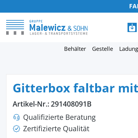
FA
springen
Zur Hauptnavigation springen
Behälter
Gestelle
Ladung
Gitterbox faltbar mi
Artikel-Nr.:
291408091B
Qualifizierte Beratung
Zertifizierte Qualität