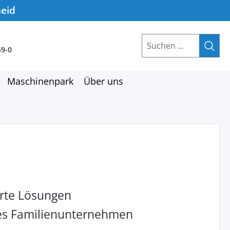
heid
59-0
Maschinenpark
Über uns
rte Lösungen
hes Familienunternehmen