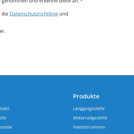
s genommen und erkenne diese an. *
n die
Datenschutzrichtlinie
und
er.
Produkte
Stahl
Langgutgestelle
lle
Motorradgestelle
stelle
Palettenrahmen