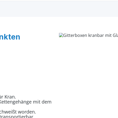
unkten
r Kran.
- Kettengehänge mit dem
schweißt worden.
transportierbar.