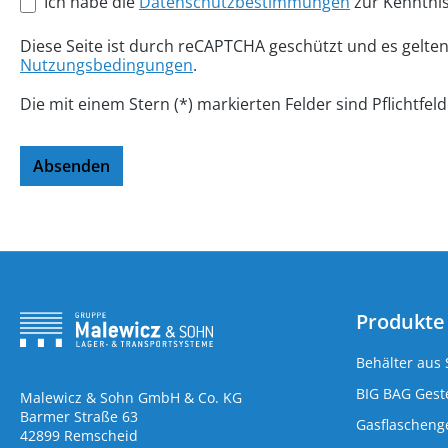
Ich habe die
Datenschutzbestimmungen
zur Kenntni
Diese Seite ist durch reCAPTCHA geschützt und es gelte
Nutzungsbedingungen
.
Die mit einem Stern (*) markierten Felder sind Pflichtfeld
Absenden
Produkte
Behälter aus 
BIG BAG Geste
Malewicz & Sohn GmbH & Co. KG
Barmer Straße 63
Gasflaschenge
42899 Remscheid