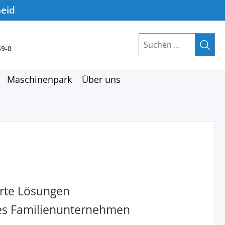
heid
59-0
Maschinenpark
Über uns
rte Lösungen
hes Familienunternehmen