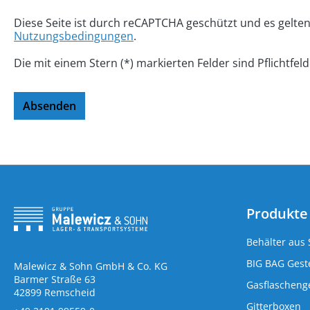
Diese Seite ist durch reCAPTCHA geschützt und es gelte
Nutzungsbedingungen
.
Die mit einem Stern (*) markierten Felder sind Pflichtfeld
Absenden
Produkte
Behälter aus 
BIG BAG Geste
Malewicz & Sohn GmbH & Co. KG
Barmer Straße 63
Gasflaschenge
42899 Remscheid
Gitterboxen