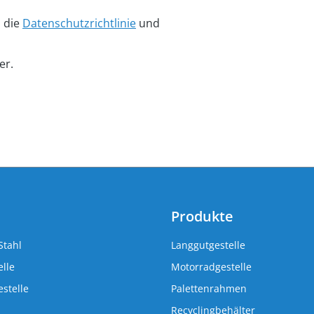
n die
Datenschutzrichtlinie
und
er.
Produkte
Stahl
Langgutgestelle
lle
Motorradgestelle
stelle
Palettenrahmen
Recyclingbehälter