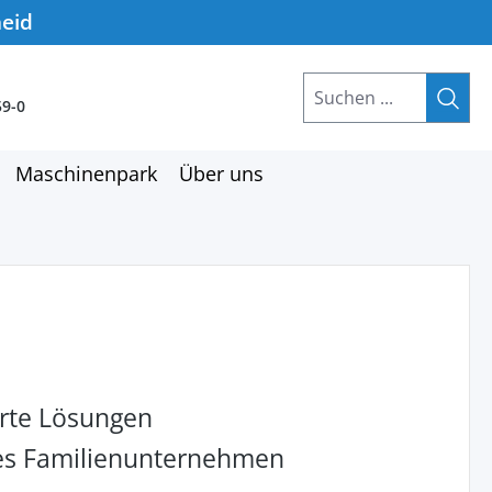
heid
59-0
Maschinenpark
Über uns
rte Lösungen
hes Familienunternehmen