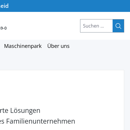
heid
59-0
Maschinenpark
Über uns
rte Lösungen
hes Familienunternehmen