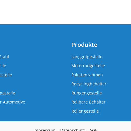
Produkte
Stahl
Langgutgestelle
lle
Motorradgestelle
stelle
Palettenrahmen
Recyclingbehälter
gestelle
Rungengestelle
r Automotive
Rollbare Behälter
Rollengestelle
Impressum
Datenschutz
AGB