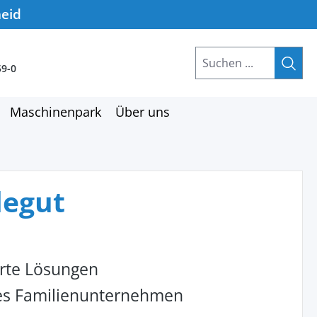
heid
59-0
Maschinenpark
Über uns
degut
rte Lösungen
hes Familienunternehmen