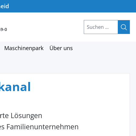
heid
59-0
Maschinenpark
Über uns
rkanal
rte Lösungen
hes Familienunternehmen