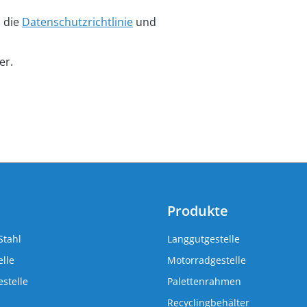
n die
Datenschutzrichtlinie
und
er.
Produkte
Stahl
Langgutgestelle
lle
Motorradgestelle
stelle
Palettenrahmen
Recyclingbehälter