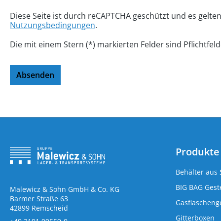
Diese Seite ist durch reCAPTCHA geschützt und es gelte
Nutzungsbedingungen
.
Die mit einem Stern (*) markierten Felder sind Pflichtfeld
Absenden
Produkte
Behälter aus 
BIG BAG Geste
Malewicz & Sohn GmbH & Co. KG
Barmer Straße 63
Gasflaschenge
42899 Remscheid
Gitterboxen