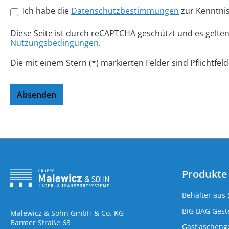
Ich habe die
Datenschutzbestimmungen
zur Kenntni
Diese Seite ist durch reCAPTCHA geschützt und es gelte
Nutzungsbedingungen
.
Die mit einem Stern (*) markierten Felder sind Pflichtfeld
Absenden
Produkte
Behälter aus 
BIG BAG Geste
Malewicz & Sohn GmbH & Co. KG
Barmer Straße 63
Gasflaschenge