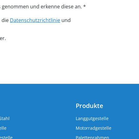
s genommen und erkenne diese an. *
n die
Datenschutzrichtlinie
und
er.
Produkte
Stahl
Langgutgestelle
lle
Motorradgestelle
stelle
Palettenrahmen