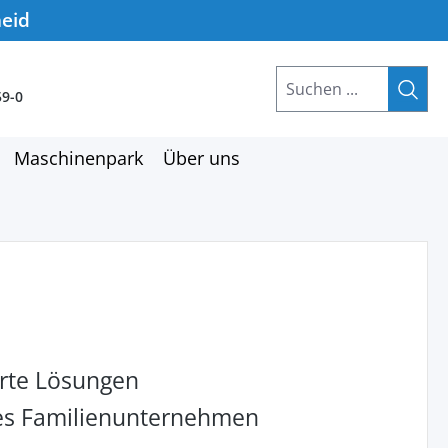
heid
59-0
Maschinenpark
Über uns
rte Lösungen
hes Familienunternehmen