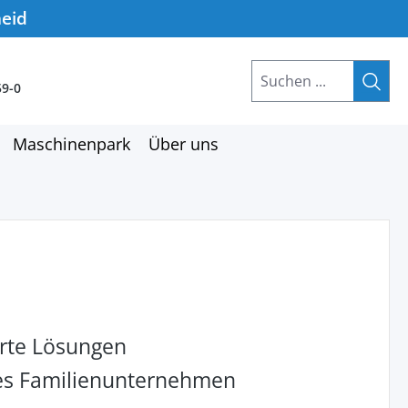
heid
59-0
Maschinenpark
Über uns
rte Lösungen
hes Familienunternehmen