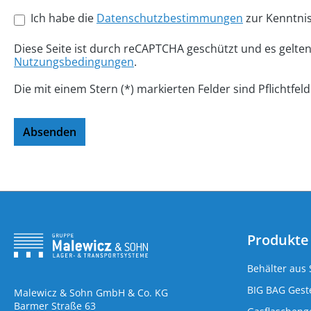
Ich habe die
Datenschutzbestimmungen
zur Kenntni
Diese Seite ist durch reCAPTCHA geschützt und es gelte
Nutzungsbedingungen
.
Die mit einem Stern (*) markierten Felder sind Pflichtfeld
Absenden
Produkte
Behälter aus 
BIG BAG Geste
Malewicz & Sohn GmbH & Co. KG
Barmer Straße 63