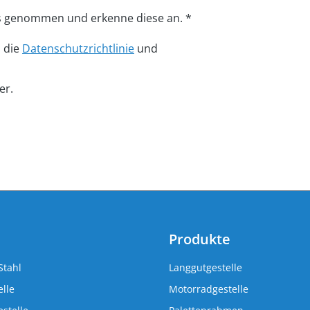
s genommen und erkenne diese an. *
n die
Datenschutzrichtlinie
und
er.
Produkte
Stahl
Langgutgestelle
lle
Motorradgestelle