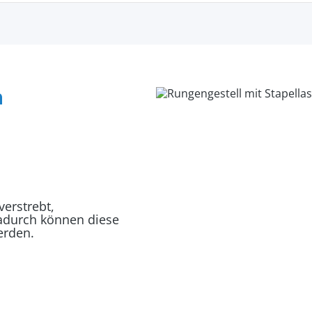
n
erstrebt,
dadurch können diese
erden.