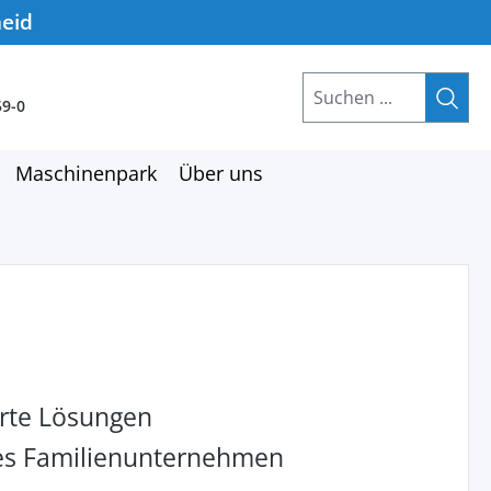
heid
59-0
Maschinenpark
Über uns
rte Lösungen
hes Familienunternehmen