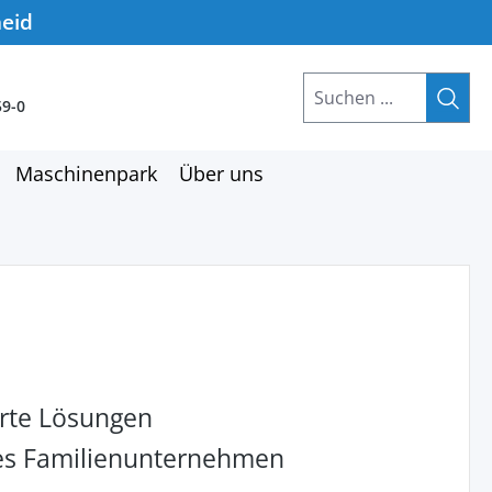
heid
59-0
Maschinenpark
Über uns
rte Lösungen
hes Familienunternehmen