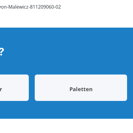
?
r
Paletten