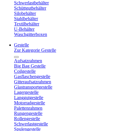
Schwerlastbehälter
Schüttgutbehälter
Silobehälter
Stahlbehälter
Textilbehälter
U-Behälter
Waschgitterboxen
Gestelle
Zur Kategorie Gestelle
Aufsatzrahmen
Big Bag Gestelle
Coilgestelle
Gasflaschengestelle
Gitteraufsatzrahmen
Glastransportgestelle
Lagergestelle
Langgutgestelle
Motorradgestelle
Palettenrahmen
Rungengestelle
Rollengestelle
Schwerlastgestelle
Spulengestelle