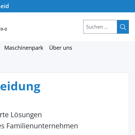
heid
59-0
Maschinenpark
Über uns
leidung
rte Lösungen
hes Familienunternehmen