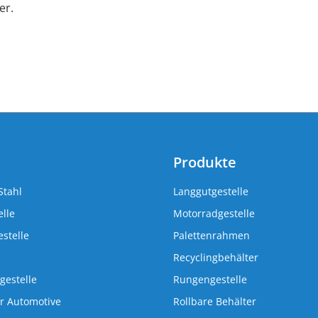
er.
Produkte
Stahl
Langgutgestelle
lle
Motorradgestelle
stelle
Palettenrahmen
Recyclingbehälter
gestelle
Rungengestelle
r Automotive
Rollbare Behälter