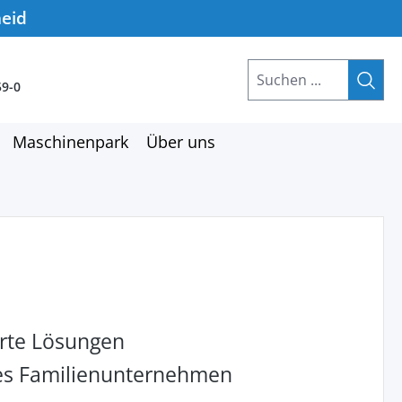
heid
59-0
Maschinenpark
Über uns
rte Lösungen
hes Familienunternehmen