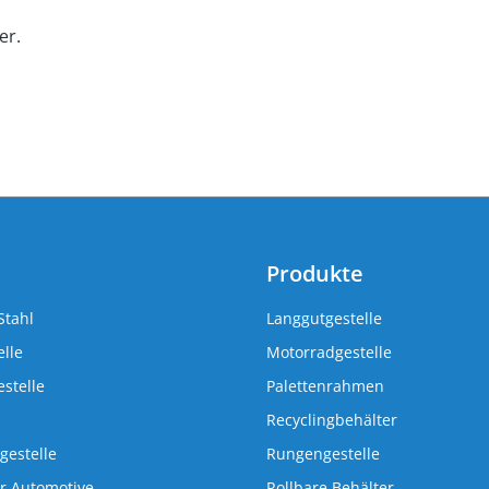
er.
Produkte
Stahl
Langgutgestelle
lle
Motorradgestelle
stelle
Palettenrahmen
Recyclingbehälter
gestelle
Rungengestelle
r Automotive
Rollbare Behälter