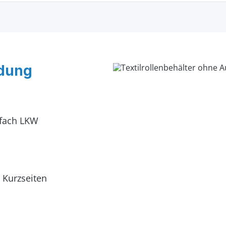
idung
2-fach LKW
 Kurzseiten