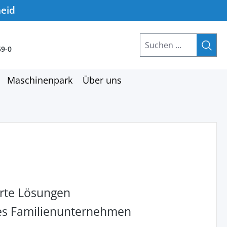
heid
59-0
Maschinenpark
Über uns
rte Lösungen
hes Familienunternehmen