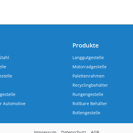
Produkte
Stahl
Langgutgestelle
lle
Motorradgestelle
stelle
Palettenrahmen
Recyclingbehälter
gestelle
Rungengestelle
r Automotive
Rollbare Behälter
Rollengestelle
Impressum
Datenschutz
AGB