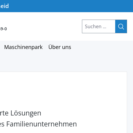
heid
59-0
Maschinenpark
Über uns
rte Lösungen
hes Familienunternehmen