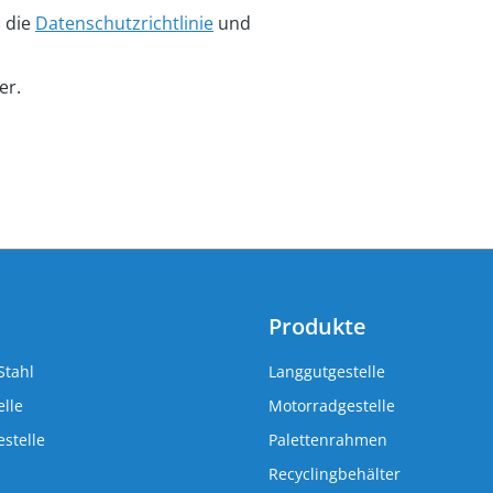
n die
Datenschutzrichtlinie
und
er.
Produkte
Stahl
Langgutgestelle
lle
Motorradgestelle
stelle
Palettenrahmen
Recyclingbehälter