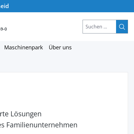
heid
59-0
Maschinenpark
Über uns
rte Lösungen
hes Familienunternehmen